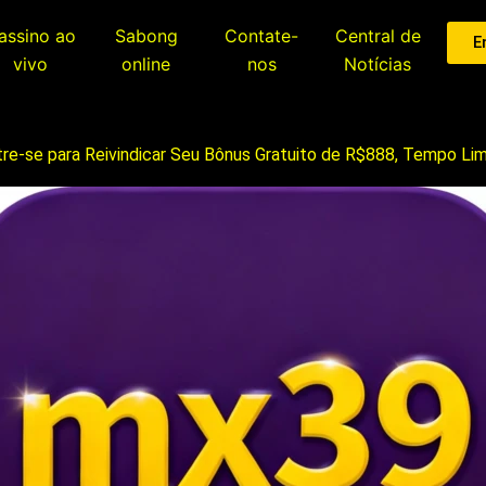
assino ao
Sabong
Contate-
Central de
E
vivo
online
nos
Notícias
tre-se para Reivindicar Seu Bônus Gratuito de R$888, Tempo Lim