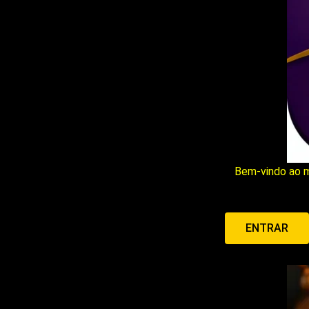
Bem-vindo ao m
ENTRAR