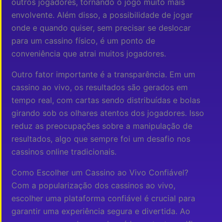
outros jogadores, tornando o jogo muito mais
envolvente. Além disso, a possibilidade de jogar
onde e quando quiser, sem precisar se deslocar
para um cassino físico, é um ponto de
conveniência que atrai muitos jogadores.
Outro fator importante é a transparência. Em um
cassino ao vivo, os resultados são gerados em
tempo real, com cartas sendo distribuídas e bolas
girando sob os olhares atentos dos jogadores. Isso
reduz as preocupações sobre a manipulação de
resultados, algo que sempre foi um desafio nos
cassinos online tradicionais.
Como Escolher um Cassino ao Vivo Confiável?
Com a popularização dos cassinos ao vivo,
escolher uma plataforma confiável é crucial para
garantir uma experiência segura e divertida. Ao