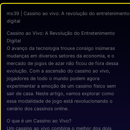
mx39 | Cassino ao vivo: A revolução do entretenimento
digital
Cassino ao Vivo: A Revolução do Entretenimento
Digital
O avanço da tecnologia trouxe consigo inúmeras
mudanças em diversos setores da economia, e o
mercado de jogos de azar não ficou de fora dessa
evolução. Com a ascensão do cassino ao vivo,
jogadores de todo o mundo podem agora
experimentar a emoção de um cassino físico sem
sair de casa. Neste artigo, vamos explorar como
essa modalidade de jogo está revolucionando o
cenário dos cassinos online.
O que é um Cassino ao Vivo?
Um cassino ao vivo combina o melhor dos dois