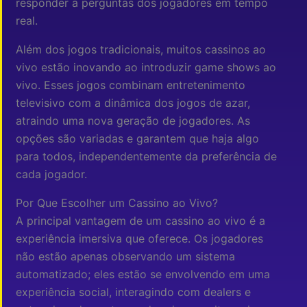
responder a perguntas dos jogadores em tempo
real.
Além dos jogos tradicionais, muitos cassinos ao
vivo estão inovando ao introduzir game shows ao
vivo. Esses jogos combinam entretenimento
televisivo com a dinâmica dos jogos de azar,
atraindo uma nova geração de jogadores. As
opções são variadas e garantem que haja algo
para todos, independentemente da preferência de
cada jogador.
Por Que Escolher um Cassino ao Vivo?
A principal vantagem de um cassino ao vivo é a
experiência imersiva que oferece. Os jogadores
não estão apenas observando um sistema
automatizado; eles estão se envolvendo em uma
experiência social, interagindo com dealers e