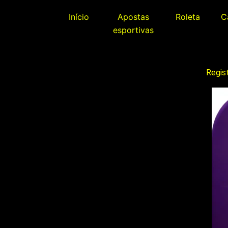
Pular
Início
Apostas
Roleta
C
para
esportivas
o
conteúdo
Regis