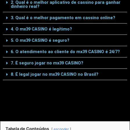
2. Qual é o melhor aplicativo de cassino para ganhar
dinheiro real?
3. Qual é o melhor pagamento em cassino online?
4. O mx39 CASINO é legítimo?
5. O mx39 CASINO é seguro?
6. O atendimento ao cliente do mx39 CASINO é 24/7?
7. É seguro jogar no mx39 CASINO?
8. É legal jogar no mx39 CASINO no Brasil?
Tabela de Conteúdos
esconder