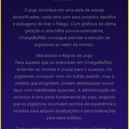
O jogo acontece em uma série de arenas
diversificadas, cada uma com seus próprios desafios
e paisagens de tirar o fôlego. Com gráficos de última
geração e uma trilha sonora estimulante,
ChargeBuffalo consegue prender a atenção de
jogadores ao redor do mundo.
Mecânicas e Regras de Jogo
Para aqueles que se aventuram em ChargeBuffalo,
entender as normas é crucial para o sucesso. Os
jogadores começam com um búfalo padrão, mas à
medida que progridem, podem desbloquear novos
tipos com habilidades especiais. A administração de
recursos é uma parte fundamental do jogo, exigindo
que os jogadores acumulem pontos de experiência e
moedas para adquirir atualizações e personalizações
para seus búfalos.