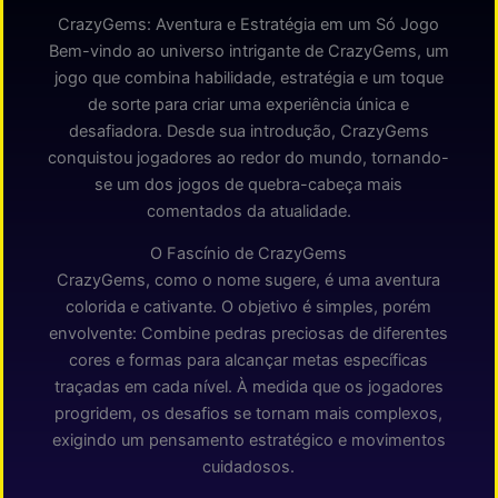
CrazyGems: Aventura e Estratégia em um Só Jogo
Bem-vindo ao universo intrigante de CrazyGems, um
jogo que combina habilidade, estratégia e um toque
de sorte para criar uma experiência única e
desafiadora. Desde sua introdução, CrazyGems
conquistou jogadores ao redor do mundo, tornando-
se um dos jogos de quebra-cabeça mais
comentados da atualidade.
O Fascínio de CrazyGems
CrazyGems, como o nome sugere, é uma aventura
colorida e cativante. O objetivo é simples, porém
envolvente: Combine pedras preciosas de diferentes
cores e formas para alcançar metas específicas
traçadas em cada nível. À medida que os jogadores
progridem, os desafios se tornam mais complexos,
exigindo um pensamento estratégico e movimentos
cuidadosos.