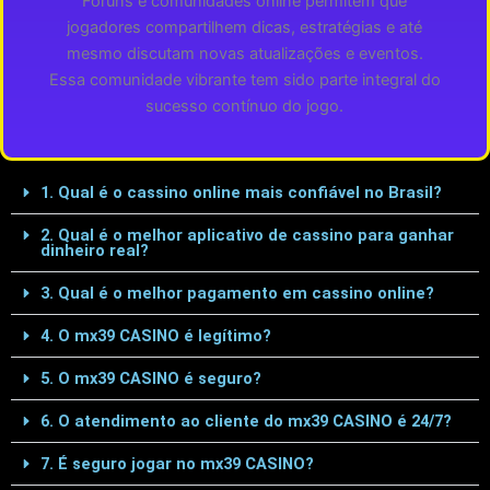
Fóruns e comunidades online permitem que
jogadores compartilhem dicas, estratégias e até
mesmo discutam novas atualizações e eventos.
Essa comunidade vibrante tem sido parte integral do
sucesso contínuo do jogo.
1. Qual é o cassino online mais confiável no Brasil?
2. Qual é o melhor aplicativo de cassino para ganhar
dinheiro real?
3. Qual é o melhor pagamento em cassino online?
4. O mx39 CASINO é legítimo?
5. O mx39 CASINO é seguro?
6. O atendimento ao cliente do mx39 CASINO é 24/7?
7. É seguro jogar no mx39 CASINO?