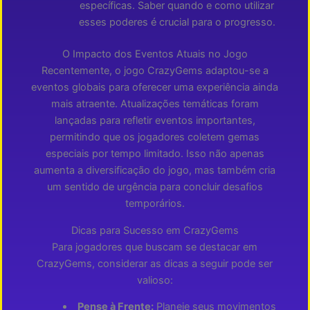
específicas. Saber quando e como utilizar
esses poderes é crucial para o progresso.
O Impacto dos Eventos Atuais no Jogo
Recentemente, o jogo CrazyGems adaptou-se a
eventos globais para oferecer uma experiência ainda
mais atraente. Atualizações temáticas foram
lançadas para refletir eventos importantes,
permitindo que os jogadores coletem gemas
especiais por tempo limitado. Isso não apenas
aumenta a diversificação do jogo, mas também cria
um sentido de urgência para concluir desafios
temporários.
Dicas para Sucesso em CrazyGems
Para jogadores que buscam se destacar em
CrazyGems, considerar as dicas a seguir pode ser
valioso:
Pense à Frente:
Planeje seus movimentos