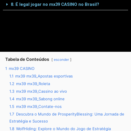
8. É legal jogar no mx39 CASINO no Brasil?
Tabela de Conteúdos
esconder
1
mx39 CASINO
1.1
mx39 mx39_Apostas esportivas
1.2
mx39 mx39_Roleta
1.3
mx39 mx39_Cassino ao vivo
1.4
mx39 mx39_Sabong online
1.5
mx39 mx39_Contate-nos
1.7
Descubra o Mundo de ProsperityBlessing: Uma Jornada de
Estratégia e Sucesso
1.8
WolfHiding: Explore o Mundo do Jogo de Estratégia