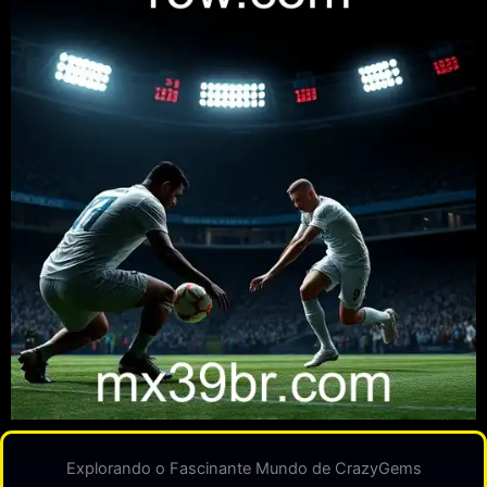
Explorando o Fascinante Mundo de CrazyGems