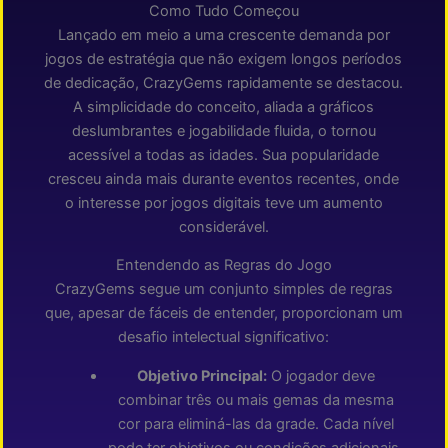
Como Tudo Começou
Lançado em meio a uma crescente demanda por
jogos de estratégia que não exigem longos períodos
de dedicação, CrazyGems rapidamente se destacou.
A simplicidade do conceito, aliada a gráficos
deslumbrantes e jogabilidade fluida, o tornou
acessível a todas as idades. Sua popularidade
cresceu ainda mais durante eventos recentes, onde
o interesse por jogos digitais teve um aumento
considerável.
Entendendo as Regras do Jogo
CrazyGems segue um conjunto simples de regras
que, apesar de fáceis de entender, proporcionam um
desafio intelectual significativo:
Objetivo Principal:
O jogador deve
combinar três ou mais gemas da mesma
cor para eliminá-las da grade. Cada nível