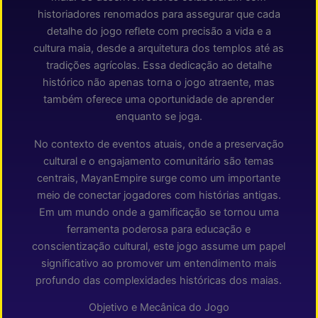
historiadores renomados para assegurar que cada
detalhe do jogo reflete com precisão a vida e a
cultura maia, desde a arquitetura dos templos até as
tradições agrícolas. Essa dedicação ao detalhe
histórico não apenas torna o jogo atraente, mas
também oferece uma oportunidade de aprender
enquanto se joga.
No contexto de eventos atuais, onde a preservação
cultural e o engajamento comunitário são temas
centrais, MayanEmpire surge como um importante
meio de conectar jogadores com histórias antigas.
Em um mundo onde a gamificação se tornou uma
ferramenta poderosa para educação e
conscientização cultural, este jogo assume um papel
significativo ao promover um entendimento mais
profundo das complexidades históricas dos maias.
Objetivo e Mecânica do Jogo