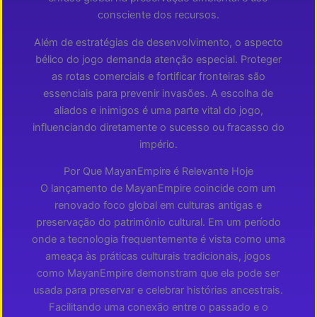
consciente dos recursos.
Além de estratégias de desenvolvimento, o aspecto
bélico do jogo demanda atenção especial. Proteger
as rotas comerciais e fortificar fronteiras são
essenciais para prevenir invasões. A escolha de
aliados e inimigos é uma parte vital do jogo,
influenciando diretamente o sucesso ou fracasso do
império.
Por Que MayanEmpire é Relevante Hoje
O lançamento de MayanEmpire coincide com um
renovado foco global em culturas antigas e
preservação do patrimônio cultural. Em um período
onde a tecnologia frequentemente é vista como uma
ameaça às práticas culturais tradicionais, jogos
como MayanEmpire demonstram que ela pode ser
usada para preservar e celebrar histórias ancestrais.
Facilitando uma conexão entre o passado e o