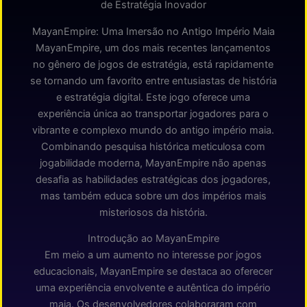
de Estratégia Inovador
MayanEmpire: Uma Imersão no Antigo Império Maia
MayanEmpire, um dos mais recentes lançamentos
no gênero de jogos de estratégia, está rapidamente
se tornando um favorito entre entusiastas de história
e estratégia digital. Este jogo oferece uma
experiência única ao transportar jogadores para o
vibrante e complexo mundo do antigo império maia.
Combinando pesquisa histórica meticulosa com
jogabilidade moderna, MayanEmpire não apenas
desafia as habilidades estratégicas dos jogadores,
mas também educa sobre um dos impérios mais
misteriosos da história.
Introdução ao MayanEmpire
Em meio a um aumento no interesse por jogos
educacionais, MayanEmpire se destaca ao oferecer
uma experiência envolvente e autêntica do império
maia. Os desenvolvedores colaboraram com