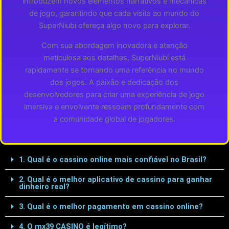
introduzem novos elementos narrativos e mecânicas
de jogo, garantindo que cada visita ao mundo do
SuperNiubi ofereça algo novo para explorar.
Com sua abordagem inovadora e atenção
meticulosa aos detalhes, SuperNiubi está
rapidamente se tornando uma referência no mundo
dos jogos. A paixão e dedicação dos
desenvolvedores para criar uma experiência de jogo
imersiva e envolvente ressoam profundamente com
a comunidade global de jogadores.
1. Qual é o cassino online mais confiável no Brasil?
2. Qual é o melhor aplicativo de cassino para ganhar
dinheiro real?
3. Qual é o melhor pagamento em cassino online?
4. O mx39 CASINO é legítimo?