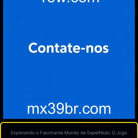
Explorando o Fascinante Mundo de SuperNiubi: O Jogo