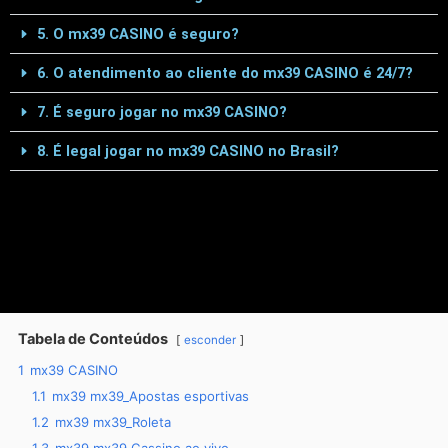
5. O mx39 CASINO é seguro?
6. O atendimento ao cliente do mx39 CASINO é 24/7?
7. É seguro jogar no mx39 CASINO?
8. É legal jogar no mx39 CASINO no Brasil?
Tabela de Conteúdos
esconder
1
mx39 CASINO
1.1
mx39 mx39_Apostas esportivas
1.2
mx39 mx39_Roleta
1.3
mx39 mx39_Cassino ao vivo