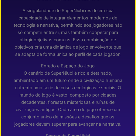
A singularidade de SuperNiubi reside em sua
capacidade de integrar elementos modernos de
tecnologia e narrativa, permitindo aos jogadores não
só competir entre si, mas também cooperar para
atingir objetivos comuns. Essa combinação de
objetivos cria uma dinâmica de jogo envolvente que
se adapta de forma única ao perfil de cada jogador.
Enredo e Espaço do Jogo
O cenário de SuperNiubi é rico e detalhado,
ambientado em um futuro onde a civilização humana
enfrenta uma série de crises ecológicas e sociais. O
mundo do jogo é vasto, composto por cidades
decadentes, florestas misteriosas e ruínas de
civilizações antigas. Cada área do jogo oferece um
conjunto único de missões e desafios que os
jogadores devem superar para avançar na narrativa.