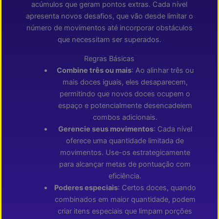
acúmulos que geram pontos extras. Cada nível
apresenta novos desafios, que vão desde limitar o
número de movimentos até incorporar obstáculos
que necessitam ser superados.
Regras Básicas
Combine três ou mais
: Ao alinhar três ou
mais doces iguais, eles desaparecem,
permitindo que novos doces ocupem o
espaço e potencialmente desencadeiem
combos adicionais.
Gerencie seus movimentos
: Cada nível
oferece uma quantidade limitada de
movimentos. Use-os estrategicamente
para alcançar metas de pontuação com
eficiência.
Poderes especiais
: Certos doces, quando
combinados em maior quantidade, podem
criar itens especiais que limpam porções