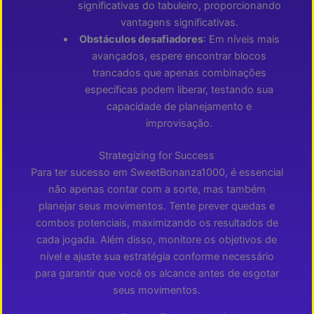
significativas do tabuleiro, proporcionando
vantagens significativas.
Obstáculos desafiadores
: Em níveis mais
avançados, espere encontrar blocos
trancados que apenas combinações
específicas podem liberar, testando sua
capacidade de planejamento e
improvisação.
Strategizing for Success
Para ter sucesso em SweetBonanza1000, é essencial
não apenas contar com a sorte, mas também
planejar seus movimentos. Tente prever quedas e
combos potenciais, maximizando os resultados de
cada jogada. Além disso, monitore os objetivos de
nível e ajuste sua estratégia conforme necessário
para garantir que você os alcance antes de esgotar
seus movimentos.