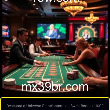
Descubra o Universo Emocionante de SweetBonanza1000