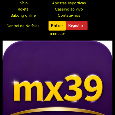
Pular
Início
Apostas esportivas
para
Roleta
Cassino ao vivo
o
Sabong online
Contate-nos
conteúdo
Entrar
Registrar
Central de Notícias
Registre-se para reivindicar seu bônus grátis de R$888, tempo
limitado!