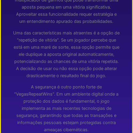
multiplicador de ganhos que pode transformar uma
aposta pequena em uma vitória significativa.
Aproveitar essa funcionalidade requer estratégia e
um entendimento apurado das probabilidades.
Uma das características mais atraentes é a opção de
"repetição de vitória". Se um jogador percebe que
está em uma maré de sorte, essa opção permite que
ele duplique a aposta original automaticamente,
potencializando as chances de uma vitória repetida.
A decisão de usar ou não essa opção pode alterar
drasticamente o resultado final do jogo.
A segurança é outro ponto forte de
"VegasRepeatWins". Em um ambiente digital onde a
proteção dos dados é fundamental, o jogo
implementa as mais recentes tecnologias de
segurança, garantindo que todas as transações e
informações pessoais estejam protegidas contra
ameaças cibernéticas.